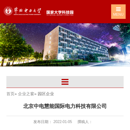
MENU
首页
»
企业之窗
» 园区企业
北京中电慧能国际电力科技有限公司
发布日期：
2022-01-05
撰稿人：